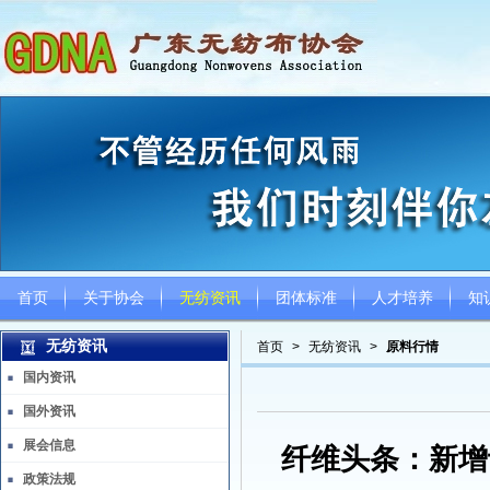
首页
关于协会
无纺资讯
团体标准
人才培养
知
无纺资讯
首页
>
无纺资讯
>
原料行情
国内资讯
国外资讯
展会信息
纤维头条：新增
政策法规