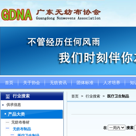
首页
关于协会
无纺资讯
团体标准
人才培养
知
行业搜索
首页
>
行业搜索
>
医疗卫生制品
供求信息
产品大类
无纺布卷材
在
搜索
无纺布制品
医疗卫生制品