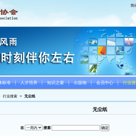
简
体标准
人才培养
知识之窗
出版物
会员中心
行业搜
>
行业搜索
>
无尘纸
无尘纸
在
搜索