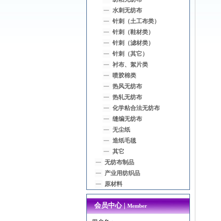
水刺无纺布
针刺（土工布类）
针刺（鞋材类）
针刺（滤材类）
针刺（其它）
衬布、絮片类
喷胶棉类
热风无纺布
热轧无纺布
化学粘合法无纺布
缝编无纺布
无尘纸
造纸毛毯
其它
无纺布制品
产业用纺织品
原材料
会员中心 |
Member