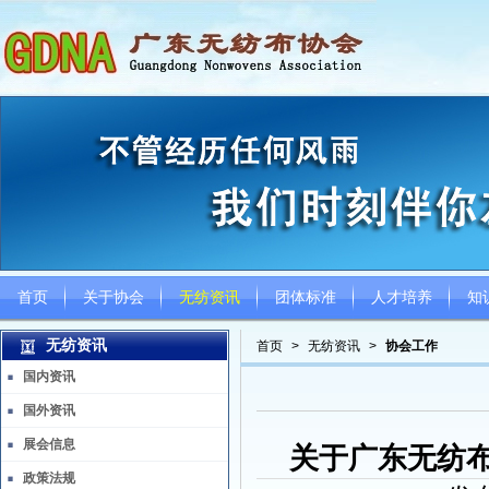
首页
关于协会
无纺资讯
团体标准
人才培养
知
无纺资讯
首页
>
无纺资讯
>
协会工作
国内资讯
国外资讯
展会信息
关于广东无纺
政策法规