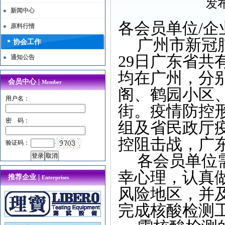
发布
新闻中心
各会员单位
/
企
原料行情
广州市新冠
协会工作
29
日广东省共
通知公告
均在广州，分
会员中心 |
Member
阁、鹤园小区
用户名：
街。疫情防控
密 码：
组及省民政厅
控阻击战，广
验证码：
各会员单位
幸心理，认真
推荐企业 |
Enterprises
风险地区，并
完成核酸检测