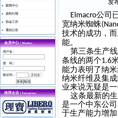
发布
新闻中心
公司
Elmacro
原料行情
宽纳米蜘蛛
协会工作
(Nan
通知公告
技术的成功，而
能。
会员中心 |
Member
第三条生产线
用户名：
条线的两个
1.6
密 码：
能力表明了纳米
验证码：
纳米纤维及集成
业来说无疑是一
推荐企业 |
这条最新的生
Enterprises
是一个中东公司
于生产能力增加